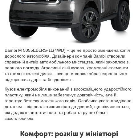
Bambi M 5055EBLRS-11(4WD) – це не просто зменшена копія
дорослого автомобіля. Дизайнери компанії Bambi створили
справжній витвір автомобільного мистецтва, який захоплює з
першого погляду. Агресивні лінії кузова, хромовані елементи
та стильні колісні диски – все це створює образ справжнього
підкорювача доріг та бездоріжжя.
Кузов електромобіля виконаний з високоміцного ударостійкого
пластику, який не лише забезпечує довговічність, але й
гарантує безпеку маленького водія. Особлива увага приділена
деталям – від реалістичних фар до дверей, що відчиняються,
які додають автентичності та роблять гру ще більш
захоплюючою.
Комфорт: розкіш у мініатюрі