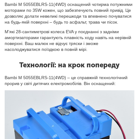
Bambi M 5055EBLRS-11(4WD) оснащений чотирма потужними
моторами по 35W кожен, що забезпечують повний привід. Це
дозволяє долати невеликі перешкоди та впевнено почуватися
на будь-якій поверхні – будь то асфальт, трава чи пісок.
М'які 28-сантиметрові колеса EVA у поєднанні з задніми
амортизаторами гарантують плавність ходу навіть на нерівній
поверхні. Ваш малюк не відчує тряски і зможе
насолоджуватися поїздкою в повній мірі.
Технології: на крок попереду
Bambi M 5055EBLRS-11(4WD) – це справжній технологічний
прорив у світі дитячих електромобілів. Він оснащений: