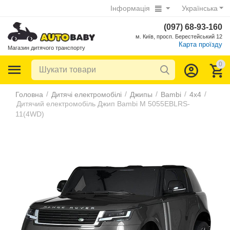
Інформація
Українська
(097) 68-93-160
м. Київ, просп. Берестейський 12
Карта проїзду
Магазин дитячого транспорту
0
/
/
/
/
/
Головна
Дитячі електромобілі
Джипы
Bambi
4х4
Дитячий електромобіль Джип Bambi M 5055EBLRS-
11(4WD)