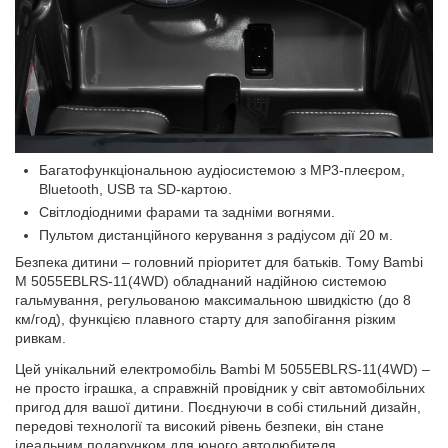
Багатофункціональною аудіосистемою з MP3-плеєром,
Bluetooth, USB та SD-картою.
Світлодіодними фарами та задніми вогнями.
Пультом дистанційного керування з радіусом дії 20 м.
Безпека дитини – головний пріоритет для батьків. Тому Bambi
M 5055EBLRS-11(4WD) обладнаний надійною системою
гальмування, регульованою максимальною швидкістю (до 8
км/год), функцією плавного старту для запобігання різким
ривкам.
Цей унікальний електромобіль Bambi M 5055EBLRS-11(4WD) –
не просто іграшка, а справжній провідник у світ автомобільних
пригод для вашої дитини. Поєднуючи в собі стильний дизайн,
передові технології та високий рівень безпеки, він стане
ідеальним подарунком для юного автолюбителя.