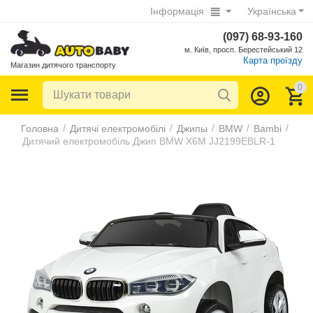
Інформація
Українська
(097) 68-93-160
м. Київ, просп. Берестейський 12
Карта проїзду
Магазин дитячого транспорту
0
/
/
/
/
/
Головна
Дитячі електромобілі
Джипы
BMW
Bambi
Дитячий електромобіль Джип BMW X6M JJ2199EBLR-1