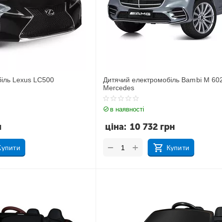
іль Lexus LC500
Дитячий електромобіль Bambi M 6
Mercedes
в наявності
н
ціна:
10 732
грн
+
−
Купити
Купити