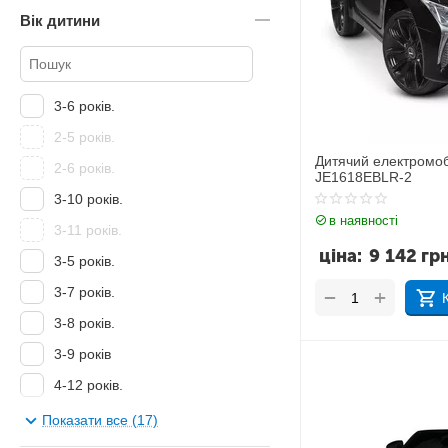
Вік дитини
3-6 років.
2-5 років.
Дитячий електромоб
2-6 років.
JE1618EBLR-2
3-10 років.
в наявності
3-11 років.
ціна:
9 142
гр
3-5 років.
3-7 років.
+
−
3-8 років.
3-9 років
4-12 років.
8-12 років
Показати все (17)
від 1 року