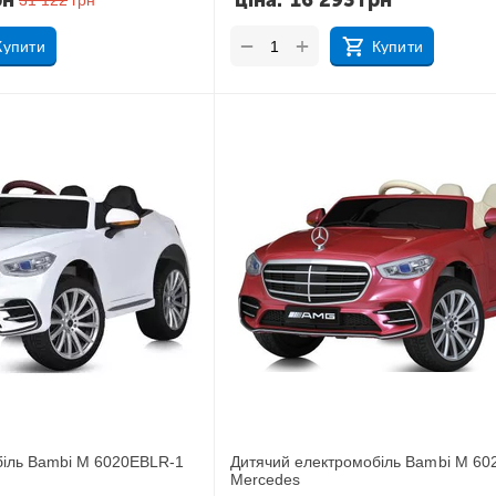
рн
ціна:
16 293
грн
31 122
грн
+
−
Купити
Купити
біль Bambi M 6020EBLR-1
Дитячий електромобіль Bambi M 60
Mercedes