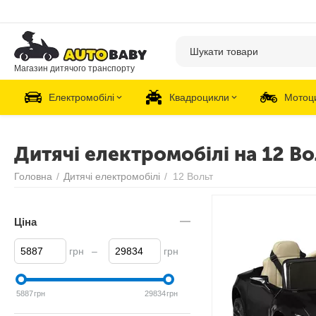
Магазин дитячого транспорту
Електромобілі
Квадроцикли
Мотоц
Дитячі електромобілі на 12 Во
Головна
/
Дитячі електромобілі
/
12 Вольт
Ціна
грн
–
грн
5887
грн
29834
грн