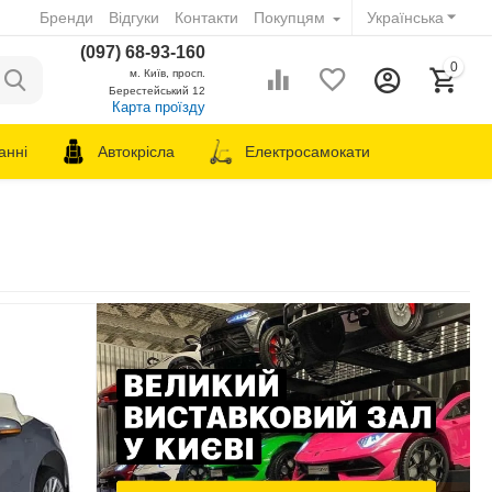
Бренди
Відгуки
Контакти
Покупцям
Українська
(097) 68-93-160
0
м. Київ, просп.
Берестейський 12
Карта проїзду
анні
Автокрісла
Електросамокати