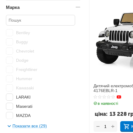
Картинг
Марка
Багі
Bentley
Buggy
Chevrolet
Dodge
Freightliner
Hummer
Дитячий електромо
Kawasaki
4176EBLR-1
LARAKI
в наявності
Maserati
ціна:
13 228
г
MAZDA
Mini Cooper
+
−
Показати все (29)