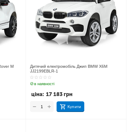
Rover M
Дитячий електромобіль Джип BMW X6M
JJ2199EBLR-1
в наявності
ціна:
17 183
грн
+
−
Купити