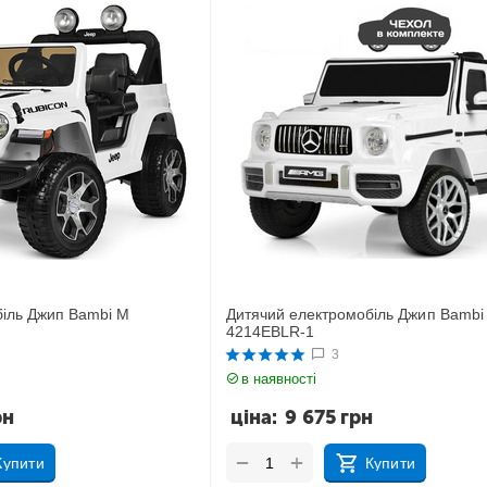
біль Джип Bambi M
Дитячий електромобіль Джип Bambi
4214EBLR-1
3
в наявності
рн
ціна:
9 675
грн
+
−
Купити
Купити