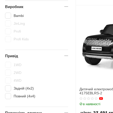
Nissan
Виробник
Polaris
Bambi
SCANIA
JinLing
Volkswagen
Profi
Bugatti
Profi Kids
Jaguar
Mercedes
BMW
Привід
Lexus
1WD
Audi
2WD
Toyota
4WD
Jeep
Задній (4x2)
Дитячий електромоб
4175EBLRS-2
Porsche
Повний (4х4)
Ford
в наявності
Ferrari
Потужність двигуна