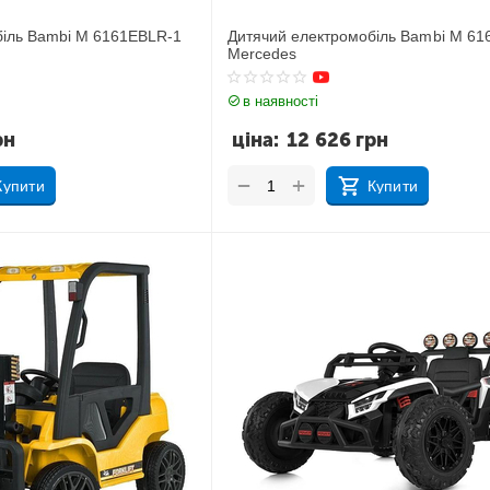
біль Bambi M 6161EBLR-1
Дитячий електромобіль Bambi M 61
Mercedes
в наявності
рн
ціна:
12 626
грн
+
−
Купити
Купити