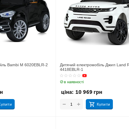
біль Bambi M 6020EBLR-2
Дитячий електромобіль Джип Land 
4418EBLR-1
в наявності
рн
ціна:
10 969
грн
+
−
Купити
Купити