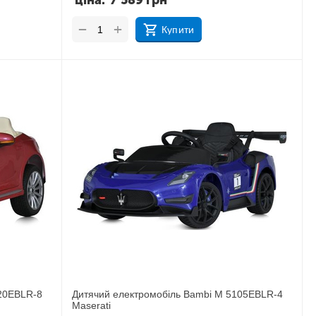
ціна:
7 589
грн
+
−
Купити
20EBLR-8
Дитячий електромобіль Bambi M 5105EBLR-4
Maserati