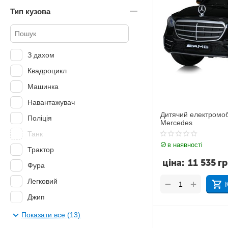
Тип кузова
від 14 років
від 2 років
від 5 років
З дахом
від 6 років
Квадроцикл
від 8 років
Машинка
Навантажувач
Дитячий електромо
Поліція
Mercedes
Танк
в наявності
Трактор
ціна:
11 535
г
Фура
Легковий
+
−
Джип
Вантажний
Показати все (13)