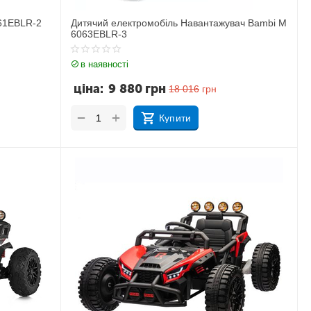
61EBLR-2
Дитячий електромобіль Навантажувач Bambi M
6063EBLR-3
в наявності
ціна:
9 880
грн
18 016
грн
+
−
Купити