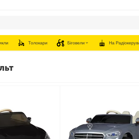
икли
Толокари
Біговели
На Радіокерув
льт