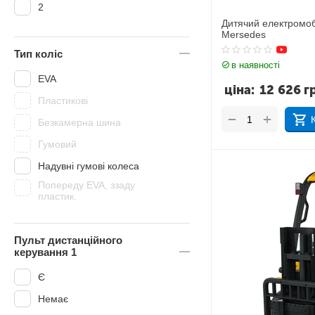
2
240W
Дитячий електромо
Mersedes
300W
Тип коліс
304W
в наявності
EVA
320W
ціна:
12 626
г
Пластикові
350W
+
−
Безкамерна шина
360 W
Гумовий
400W
Надувні гумові колеса
480W
Попереду EVA, ззаду
600W
пластик.
Пульт дистанційного
керування 1
Є
Немає