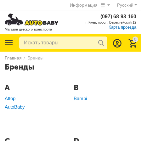
Информация
Русский
(097) 68-93-160
г. Киев, просп. Берестейский 12
Карта проезда
Магазин детского транспорта
0
Главная
Бренды
/
Бренды
A
B
Attop
Bambi
AutoBaby
C
D