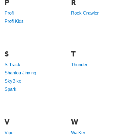
P
R
Profi
Rock Crawler
Profi Kids
S
T
S-Track
Thunder
Shantou Jinxing
SkyBike
Spark
V
W
Viper
WalKer