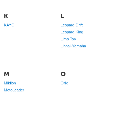
K
L
KAYO
Leopard Drift
Leopard King
Limo Toy
Linhai-Yamaha
M
O
Mikilon
Orix
MotoLeader