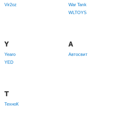
Vir2oz
War Tank
WLTOYS
Y
А
Yearo
Автосвит
YED
Т
ТехноК