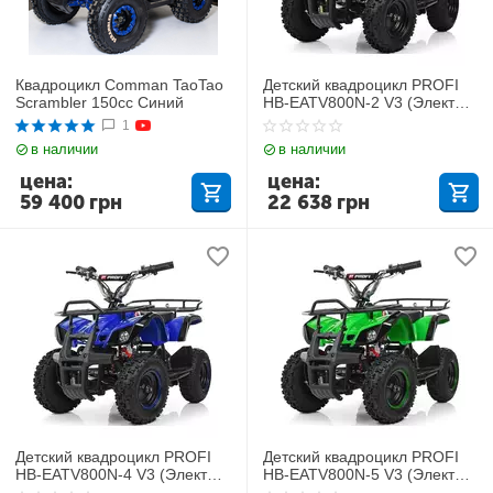
Квадроцикл Comman TaoTao
Детский квадроцикл PROFI
Scrambler 150cc Синий
HB-EATV800N-2 V3 (Электро)
Черный
1
в наличии
в наличии
цена:
цена:
59 400
грн
22 638
грн
Детский квадроцикл PROFI
Детский квадроцикл PROFI
HB-EATV800N-4 V3 (Электро)
HB-EATV800N-5 V3 (Электро,
Синий
с MP3 плеером) Салатовый