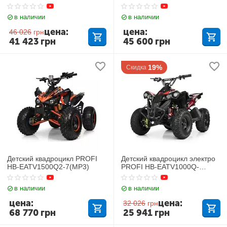
Красный
в наличии
в наличии
цена:
цена:
46 026
грн
41 423
грн
45 600
грн
19%
Скидка
Детский квадроцикл PROFI
Детский квадроцикл электро
HB-EATV1500Q2-7(MP3)
PROFI HB-EATV1000Q-
2ST(MP3) V2
в наличии
в наличии
цена:
цена:
32 026
грн
68 770
грн
25 941
грн