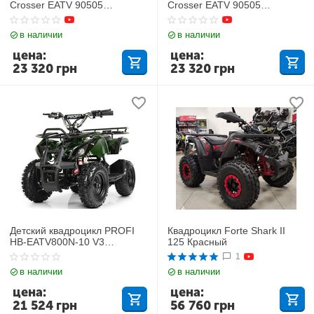
Crosser EATV 90505
Crosser EATV 90505
(электро) - Зеленый
(электро) Оранжевый
в наличии
в наличии
цена:
цена:
23 320
грн
23 320
грн
Детский квадроцикл PROFI
Квадроцикл Forte Shark II
HB-EATV800N-10 V3
125 Красный
(Электро) Зеленый
1
Камуфляж
в наличии
в наличии
цена:
цена:
21 524
грн
56 760
грн