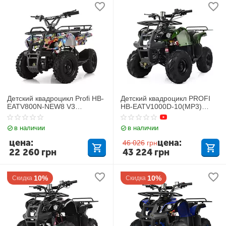
Детский квадроцикл Profi HB-
Детский квадроцикл PROFI
EATV800N-NEW8 V3
HB-EATV1000D-10(MP3)
(Электро, с MP3 плеером)
Камуфляж
в наличии
в наличии
цена:
цена:
46 026
грн
22 260
грн
43 224
грн
10%
10%
Скидка
Скидка