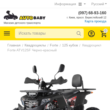
Информация
Русский
(097) 68-93-160
г. Киев, просп. Берестейский 12
Карта проезда
Магазин детского транспорта
0
Главная
Квадроциклы
Forte
125 кубов
Квадроцикл
/
/
/
/
Forte ATV125F Черно-красный