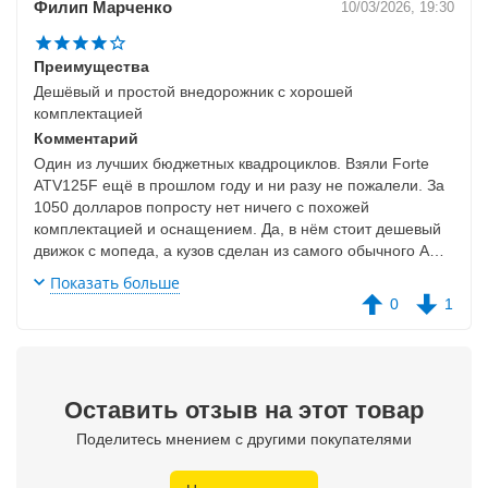
Филип Марченко
10/03/2026, 19:30
Преимущества
Дешёвый и простой внедорожник с хорошей
комплектацией
Комментарий
Один из лучших бюджетных квадроциклов. Взяли Forte
ATV125F ещё в прошлом году и ни разу не пожалели. За
1050 долларов попросту нет ничего с похожей
комплектацией и оснащением. Да, в нём стоит дешевый
движок с мопеда, а кузов сделан из самого обычного АБС
пластика. Но уверен, что ребенок без проблем откатает
Показать больше
на нем 2-3 года, а потом захочет что-то помощнее. Так
0
1
что это хороший временный вариант для новичков!
Оставить отзыв на этот товар
Поделитесь мнением с другими покупателями