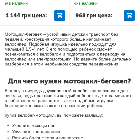
в наличии
в наличии
1 144
грн
цена:
968
грн
цена:
Мотоцикл-беговел – устойчивый детский транспорт без
педалей, конструкция которого больше напоминает
велосипед. Подобная игрушка идеально подходит для
малышей 1,5-4 лет. С его помощью ребенок сможет
познакомиться с велобегом и подготовиться к переходу на
велосипед или электромотоцикл. Но давайте более детально
разберемся в этом необычном средстве передвижения.
Для чего нужен мотоцикл-беговел?
В первую очередь двухколесный велобег предназначен для
веселья, ведь практически каждый ребенок с детства мечтает
о собственном транспорте. Также подобные игрушки
благоприятно сказываются на развитии ребенка.
Купив велобег-мотоцикл, вы поможете малышу:
Укрепить мышцы ног.
Улучшить координацию.
Развить баланс тела и равновесие.