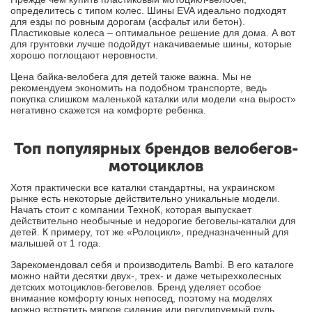
определитесь с типом колес. Шины EVA идеально подходят
для езды по ровным дорогам (асфальт или бетон).
Пластиковые колеса – оптимальное решение для дома. А вот
для грунтовки лучше подойдут накачиваемые шины, которые
хорошо поглощают неровности.
Цена байка-велобега для детей также важна. Мы не
рекомендуем экономить на подобном транспорте, ведь
покупка слишком маленькой каталки или модели «на вырост»
негативно скажется на комфорте ребенка.
Топ популярных брендов велобегов-
мотоциклов
Хотя практически все каталки стандартны, на украинском
рынке есть некоторые действительно уникальные модели.
Начать стоит с компании ТехноК, которая выпускает
действительно необычные и недорогие беговелы-каталки для
детей. К примеру, тот же «Ролоцикл», предназначенный для
малышей от 1 года.
Зарекомендовал себя и производитель Bambi. В его каталоге
можно найти десятки двух-, трех- и даже четырехколесных
детских мотоциклов-беговелов. Бренд уделяет особое
внимание комфорту юных непосед, поэтому на моделях
можно встретить мягкое сидение или регулируемый руль.