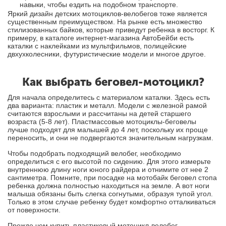
навыки, чтобы ездить на подобном транспорте.
Яркий дизайн детских мотоциклов-велобегов тоже является
существенным преимуществом. На рынке есть множество
стилизованных байков, которые приведут ребенка в восторг. К
примеру, в каталоге интернет-магазина АвтоБейби есть
каталки с наклейками из мультфильмов, полицейские
двхухколесники, футуристические модели и многое другое.
Как выбрать беговел-мотоцикл?
Для начала определитесь с материалом каталки. Здесь есть
два варианта: пластик и металл. Модели с железной рамой
считаются взрослыми и рассчитаны на детей старшего
возраста (5-8 лет). Пластмассовые мотоциклы-беговелы
лучше подходят для малышей до 4 лет, поскольку их проще
переносить, и они не подвергаются значительным нагрузкам.
Чтобы подобрать подходящий велобег, необходимо
определиться с его высотой по сидению. Для этого измерьте
внутреннюю длину ноги юного райдера и отнимите от нее 2
сантиметра. Помните, при посадке на мотобайк беговел стопа
ребенка должна полностью находиться на земле. А вот ноги
малыша обязаны быть слегка согнутыми, образуя тупой угол.
Только в этом случае ребенку будет комфортно отталкиваться
от поверхности.
Прежде чем купить пластиковый мотоцикл-велобег,