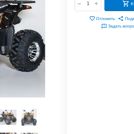
+
−
К
Отложить
Под
Задать вопр