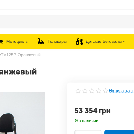
Мотоциклы
Толокары
Детские Беговелы
 ATV125P Оранжевый
ранжевый
Написать от
53 354
грн
в наличии