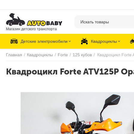
Магазин детского транспорта
Детские электромобили
Квадроциклы
Главная
/
Квадроциклы
/
Forte
/
125 кубов
/
Квадроцикл Forte
Квадроцикл Forte ATV125P О