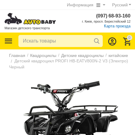
Информация
Русский
(097) 68-93-160
г. Киев, просп. Берестейский 12
Карта проезда
Магазин детского транспорта
0
/
/
/
Главная
Квадроциклы
Детские квадроциклы
китайские
Детский квадроцикл PROFI HB-EATV800N-2 V3 (Электро)
/
Черный