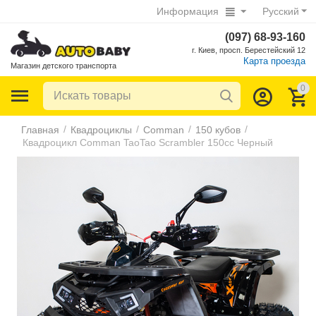
Информация
Русский
(097) 68-93-160
г. Киев, просп. Берестейский 12
Карта проезда
Магазин детского транспорта
0
/
/
/
/
Главная
Квадроциклы
Comman
150 кубов
Квадроцикл Comman TaoTao Scrambler 150cc Черный