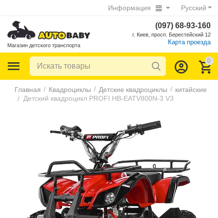
Информация
Русский
(097) 68-93-160
г. Киев, просп. Берестейский 12
Карта проезда
Магазин детского транспорта
0
/
/
/
Главная
Квадроциклы
Детские квадроциклы
китайские
Детский квадроцикл PROFI HB-EATV800N-3 V3
/