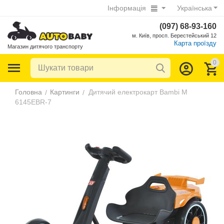
Інформація
Українська
(097) 68-93-160
м. Київ, просп. Берестейський 12
Карта проїзду
Магазин дитячого транспорту
0
Головна
Картинги
Дитячий електрокарт Bambi M
/
/
6145EBR-7