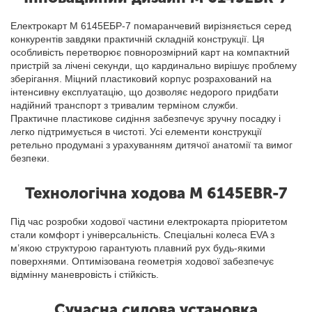
Електрокарт М 6145ЕБР-7 помаранчевий вирізняється серед
конкурентів завдяки практичній складній конструкції. Ця
особливість перетворює повнорозмірний карт на компактний
пристрій за лічені секунди, що кардинально вирішує проблему
зберігання. Міцний пластиковий корпус розрахований на
інтенсивну експлуатацію, що дозволяє недорого придбати
надійний транспорт з тривалим терміном служби.
Практичне пластикове сидіння забезпечує зручну посадку і
легко підтримується в чистоті. Усі елементи конструкції
ретельно продумані з урахуванням дитячої анатомії та вимог
безпеки.
Технологічна ходова M 6145EBR-7
Під час розробки ходової частини електрокарта пріоритетом
стали комфорт і універсальність. Спеціальні колеса EVA з
м’якою структурою гарантують плавний рух будь-якими
поверхнями. Оптимізована геометрія ходової забезпечує
відмінну маневровість і стійкість.
Сучасна силова установка