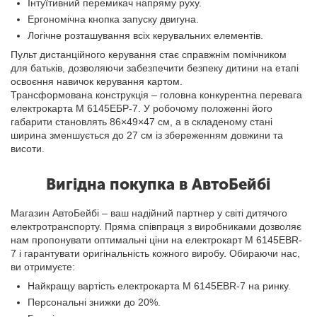
Інтуїтивний перемикач напряму руху.
Ергономічна кнопка запуску двигуна.
Логічне розташування всіх керувальних елементів.
Пульт дистанційного керування стає справжнім помічником
для батьків, дозволяючи забезпечити безпеку дитини на етапі
освоєння навичок керування картом.
Трансформована конструкція – головна конкурентна перевага
електрокарта М 6145ЕБР-7. У робочому положенні його
габарити становлять 86×49×47 см, а в складеному стані
ширина зменшується до 27 см із збереженням довжини та
висоти.
Вигідна покупка в АвтоБейбі
Магазин АвтоБейбі – ваш надійний партнер у світі дитячого
електротранспорту. Пряма співпраця з виробниками дозволяє
нам пропонувати оптимальні ціни на електрокарт M 6145EBR-
7 і гарантувати оригінальність кожного виробу. Обираючи нас,
ви отримуєте:
Найкращу вартість електрокарта M 6145EBR-7 на ринку.
Персональні знижки до 20%.