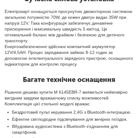
Електрокарт оснащується просунутою двомоторною системою
загальною потужністю 70W, де кожен двигун видає 35W при
напрузі 12V. Така конфігурація забезпечує динамічне
прискорення і максимальну швидкість 5 км/год. Це
оптимальний баланс між драйвом і безпекою для дитячого
транспорту.
Енергозабезпечення здійснює компактний акумулятор
12V/4,5AH. Процес заряджання займає 8-12 годин за
допомогою інтелектуального зарядного пристрою, оснащеного
індикатором для контролю процесу.
Багате технічне оснащення
Рішення дешево купити M 6145EBR-7 виявиться неймовірно
вигідним завдяки вражаючому списку можливостей.
Комплектація цієї стильної моделі вражає:
Бездротовий пульт керування 2,4G з Bluetooth-інтеграцією.
Ефектне світлодіодне підсвічування для вечірніх поїздок.
Вбудована аудіосистема з Bluetooth-з’єднанням для
смартфонів.