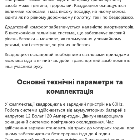
засобі може і дитина, і дорослий. Квадроцикл оснащується
великими колесами, і має високу посадку, на ньому можна
їздити як по рівному дорожньому полотну, так і по бездоріжжю.
Додатковий комфорт забезпечується наявністю амортизаторів.
Є високоякісна гальмівна система, що забезпечує високий
рівень безпеки – можливе, як гальмування у звичайному
режимі, так і екстрене, за різних небезпек.
Квадроцикл оснащений необхідними світловими приладами –
можлива їзда в нічний час доби, транспортний засіб помітять
інші учасники руху.
Основні технічні параметри та
комплектація
У комплектації квадроцикла є зарядний пристрій на 60Hz.
Робота системи здійснюється від акумуляторних батарей з
напругою 12 Вольт і 20 Ампер-годин. Двигун квадроцикла
оснащений системою повітряного охолодження. Час
здійснення зарядки становить від трьох до чотирьох годин, при
цьому забезпечується безперервна їзда до 4 годин.
Транспортний засіб має трансмісію на 2 швидкості, задню