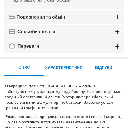
підготовки оплачуются окремо
Повернення та обмін
Способи оплати
Переваги
ОПИС
ХАРАКТЕРИСТИКИ
ВІДГУКИ
Квадроцикл Profi Profi HB-EATV1500Q2 – один із
найпотужніших у модельному ряду бренду. Використовується
потужний електричний двигун (мотор-диференціал), який
працює від п’яти акумуляторних батарей. Забезпечується
тривале й комфортне водіння.
Рамна частина квадроцикла виконана зі сталі високої міцності,
що дає можливість витримувати навантаження до 120
кілограмів. Таким чином, їздити на цьому транспортному