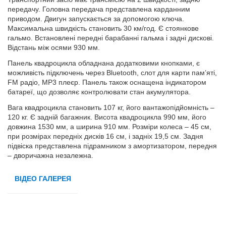
передачу. Головна передача представлена карданним
приводом. Двигун запускається за допомогою ключа.
Максимальна швидкість становить 30 км/год. Є стоянкове
гальмо. Встановлені передні барабанні гальма і задні дискові.
Відстань між осями 930 мм.
Панель квадроцикла обладнана додатковими кнопками, є
можливість підключень через Bluetooth, слот для карти пам’яті,
FM радіо, MP3 плеєр. Панель також оснащена індикатором
батареї, що дозволяє контролювати стан акумулятора.
Вага квадроцикла становить 107 кг, його вантажопідйомність –
120 кг. Є задній багажник. Висота квадроцикла 990 мм, його
довжина 1530 мм, а ширина 910 мм. Розміри колеса – 45 см,
при розмірах передніх дисків 16 см, і задніх 19,5 см. Задня
підвіска представлена підрамником з амортизатором, передня
– дворичажна незалежна.
ВІДЕО ГАЛЕРЕЯ