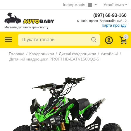
Інформація
Українська
(097) 68-93-160
м. Київ, просп. Берестейський 12
Карта проїзду
Магазин дитячого транспорту
0
/
/
/
/
Головна
Квадроцикли
Дитячі квадроцикли
китайські
Дитячий квадроцикл PROFI HB-EATV1500Q2-5