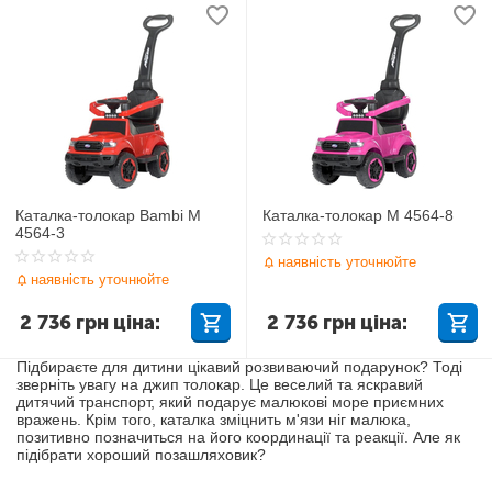
Каталка-толокар Bambi M
Каталка-толокар M 4564-8
4564-3
наявність уточнюйте
наявність уточнюйте
2 736
грн
ціна:
2 736
грн
ціна:
Підбираєте для дитини цікавий розвиваючий подарунок? Тоді
зверніть увагу на джип толокар. Це веселий та яскравий
дитячий транспорт, який подарує малюкові море приємних
вражень. Крім того, каталка зміцнить м'язи ніг малюка,
позитивно позначиться на його координації та реакції. Але як
підібрати хороший позашляховик?