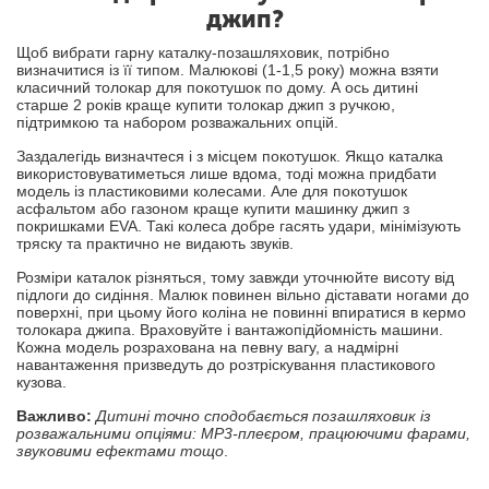
джип?
Щоб вибрати гарну каталку-позашляховик, потрібно
визначитися із її типом. Малюкові (1-1,5 року) можна взяти
класичний толокар для покотушок по дому. А ось дитині
старше 2 років краще купити толокар джип з ручкою,
підтримкою та набором розважальних опцій.
Заздалегідь визначтеся і з місцем покотушок. Якщо каталка
використовуватиметься лише вдома, тоді можна придбати
модель із пластиковими колесами. Але для покотушок
асфальтом або газоном краще купити машинку джип з
покришками EVA. Такі колеса добре гасять удари, мінімізують
тряску та практично не видають звуків.
Розміри каталок різняться, тому завжди уточнюйте висоту від
підлоги до сидіння. Малюк повинен вільно діставати ногами до
поверхні, при цьому його коліна не повинні впиратися в кермо
толокара джипа. Враховуйте і вантажопідйомність машини.
Кожна модель розрахована на певну вагу, а надмірні
навантаження призведуть до розтріскування пластикового
кузова.
Важливо:
Дитині точно сподобається позашляховик із
розважальними опціями: MP3-плеєром, працюючими фарами,
звуковими ефектами тощо
.