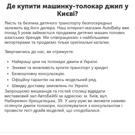
Де купити машинку-толокар джип у
Києві?
Якість та безпека дитячого транспорту безпосередньо
залежить від його дилера. Наш інтернет-магазин AutoBaby вже
понад 5 років займається продажем дитячих машин топових
азіатських брендів. Ми співпрацюємо з найбільшими
імпортерами та продаємо тільки оригінальні каталки.
Звертаючись до нас, ви отримуєте:
Найкращі ціни на толокари джипи в Україні.
Знижки та можливість купити транспорт у кредит.
Безкоштовну консультацію.
Офіційну гарантію на весь модельний ряд.
Швидку доставку замовлень по Україні.
Запрошуємо мешканців та гостей столиці відвідати
виставковий зал АвтоБейбі за адресою: м. Київ, вул.
Набережно-Хрещатицька, 39. У шоу-румі ви зможете наживо
оглянути джипи толокори, поспілкуватися з консультантом і
провести тест-драйв моделей, що сподобалися.