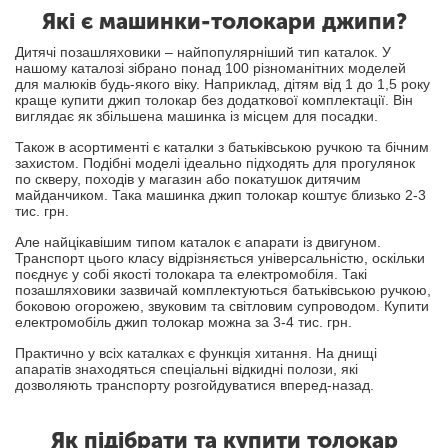
Які є машинки-толокари джипи?
Дитячі позашляховики – найпопулярніший тип каталок. У
нашому каталозі зібрано понад 100 різноманітних моделей
для малюків будь-якого віку. Наприклад, дітям від 1 до 1,5 року
краще купити джип толокар без додаткової комплектації. Він
виглядає як збільшена машинка із місцем для посадки.
Також в асортименті є каталки з батьківською ручкою та бічним
захистом. Подібні моделі ідеально підходять для прогулянок
по скверу, походів у магазин або покатушок дитячим
майданчиком. Така машинка джип толокар коштує близько 2-3
тис. грн.
Але найцікавішим типом каталок є апарати із двигуном.
Транспорт цього класу відрізняється універсальністю, оскільки
поєднує у собі якості толокара та електромобіля. Такі
позашляховики зазвичай комплектуються батьківською ручкою,
боковою огорожею, звуковим та світловим супроводом. Купити
електромобіль джип толокар можна за 3-4 тис. грн.
Практично у всіх каталках є функція хитання. На днищі
апаратів знаходяться спеціальні відкидні полози, які
дозволяють транспорту розгойдуватися вперед-назад.
Як підібрати та купити толокар