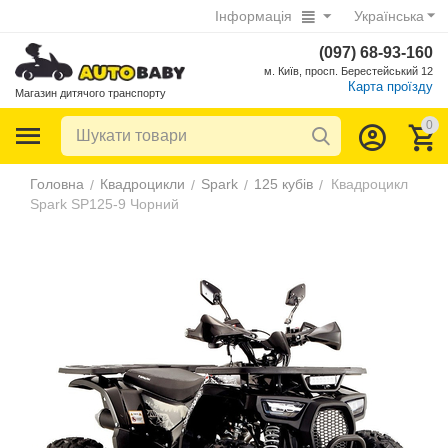
Інформація
Українська
(097) 68-93-160
м. Київ, просп. Берестейський 12
Карта проїзду
Магазин дитячого транспорту
0
Головна
Квадроцикли
Spark
125 кубів
Квадроцикл
/
/
/
/
Spark SP125-9 Чорний