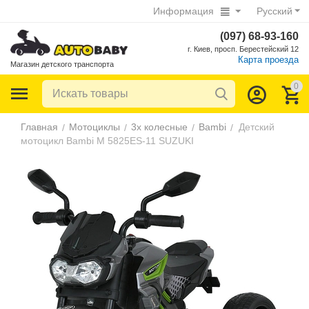
Информация
Русский
(097) 68-93-160
г. Киев, просп. Берестейский 12
Карта проезда
Магазин детского транспорта
0
Главная
Мотоциклы
3х колесные
Bambi
Детский
/
/
/
/
мотоцикл Bambi M 5825ES-11 SUZUKI