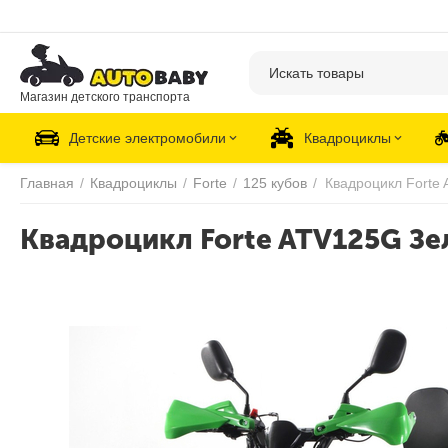
Магазин детского транспорта
Детские электромобили
Квадроциклы
Главная
/
Квадроциклы
/
Forte
/
125 кубов
/
Квадроцикл Forte
Квадроцикл Forte ATV125G З