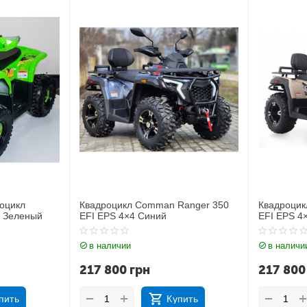
оцикл
Квадроцикл Comman Ranger 350
Квадроцикл
Зеленый
EFI EPS 4×4 Синий
EFI EPS 4×
в наличии
в наличии
217 800
грн
217 800
+
+
−
−
ить
Купить