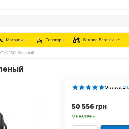
Мотоциклы
Толокары
Детские Беговелы
 ATV125G Зеленый
еленый
Отзывов: 1
Н
50 556
грн
в наличии