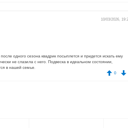
10/03/2026, 19:
после одного сезона квадрик посыплется и придется искать ему
ически не слазила с него. Подвеска в идеальном состоянии,
тся в нашей семье.
0