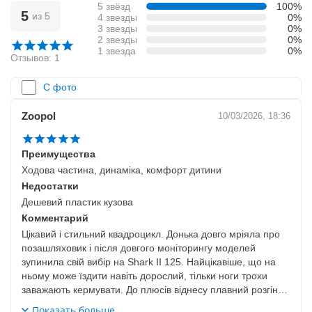
5 звёзд
100%
5
из 5
4 звезды
0%
3 звезды
0%
2 звезды
0%
1 звезда
0%
Отзывов: 1
С фото
Zoopol
10/03/2026, 18:36
Преимущества
Ходова частина, динаміка, комфорт дитини
Недостатки
Дешевий пластик кузова
Комментарий
Цікавий і стильний квадроцикл. Донька довго мріяла про
позашляховик і після довгого моніторингу моделей
зупинила свій вибір на Shark II 125. Найцікавіше, що на
ньому може їздити навіть дорослий, тільки ноги трохи
заважають кермувати. До плюсів віднесу плавний розгін,
хорошу роботу амортизаторів і мінімум вібрацій. А ось
Показать больше