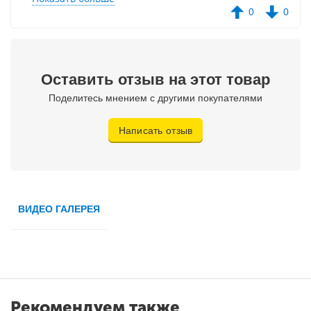
пластик кузова хоч і товстий, але не викликає довіри. Поки
0
0
проблем немає, але думаю при ударі буде тріщина. В
цілому варіант для підлітка хороший, рекомендую!
Оставить отзыв на этот товар
Поделитесь мнением с другими покупателями
Написать отзыв
ВИДЕО ГАЛЕРЕЯ
Рекомендуем также