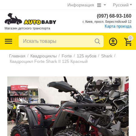
Информация
Русский
(097) 68-93-160
г. Киев, просп. Берестейский 12
Карта проезда
Магазин детского транспорта
0
/
/
/
/
/
Главная
Квадроциклы
Forte
125 кубов
Shark
Квадроцикл Forte Shark II 125 Красный