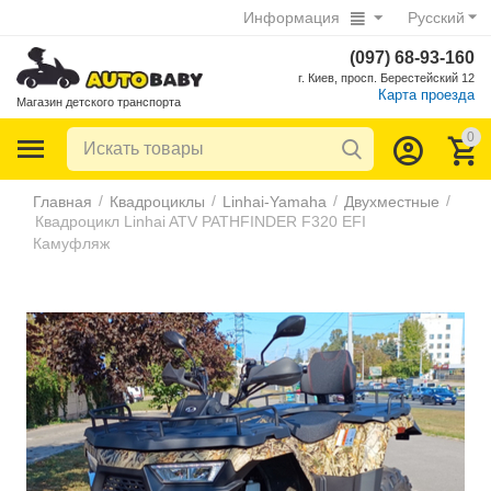
Информация
Русский
(097) 68-93-160
г. Киев, просп. Берестейский 12
Карта проезда
Магазин детского транспорта
0
/
/
/
/
Главная
Квадроциклы
Linhai-Yamaha
Двухместные
Квадроцикл Linhai ATV PATHFINDER F320 EFI
Камуфляж