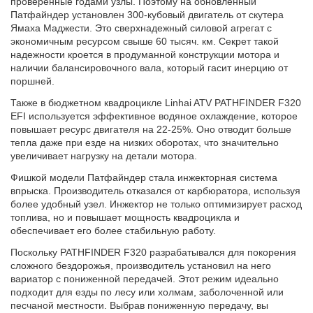
проверенные годами узлы. Поэтому на обновленный
Патфайндер установлен 300-кубовый двигатель от скутера
Ямаха Маджести. Это сверхнадежный силовой агрегат с
экономичным ресурсом свыше 60 тысяч. км. Секрет такой
надежности кроется в продуманной конструкции мотора и
наличии балансировочного вала, который гасит инерцию от
поршней.
Также в бюджетном квадроцикле Linhai ATV PATHFINDER F320
EFI используется эффективное водяное охлаждение, которое
повышает ресурс двигателя на 22-25%. Оно отводит больше
тепла даже при езде на низких оборотах, что значительно
увеличивает нагрузку на детали мотора.
Фишкой модели Патфайндер стала инжекторная система
впрыска. Производитель отказался от карбюратора, используя
более удобный узел. Инжектор не только оптимизирует расход
топлива, но и повышает мощность квадроцикла и
обеспечивает его более стабильную работу.
Поскольку PATHFINDER F320 разрабатывался для покорения
сложного бездорожья, производитель установил на него
вариатор с пониженной передачей. Этот режим идеально
подходит для езды по лесу или холмам, заболоченной или
песчаной местности. Выбрав пониженную передачу, вы