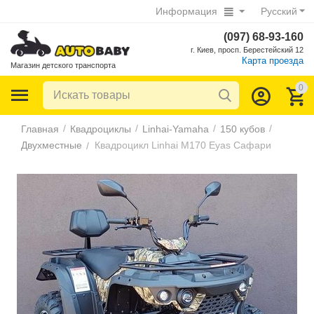
Информация
Русский
(097) 68-93-160
г. Киев, просп. Берестейский 12
Карта проезда
Магазин детского транспорта
0
/
/
/
/
Главная
Квадроциклы
Linhai-Yamaha
150 кубов
Двухместные
Квадроцикл Linhai M170 Eyas Сафари
/