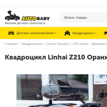
Магазин детского транспорта
Детские электромобили
Квадроциклы
Главная
/
Квадроциклы
/
Linhai-Yamaha
/
200 кубов
/
Двухмест
Квадроцикл Linhai Z210 Ора