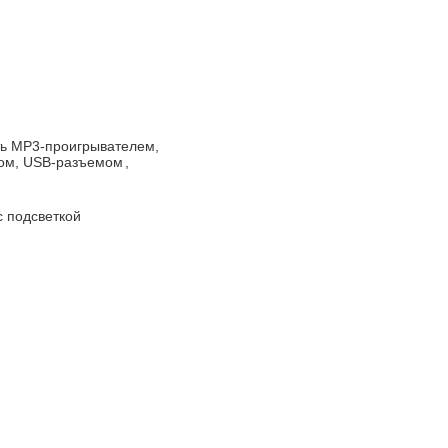
ь MP3-проигрывателем,
ком, USB-разъемом
,
 подсветкой