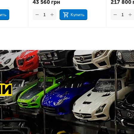
217 800
грн
217 800
+
+
−
−
ить
Купить