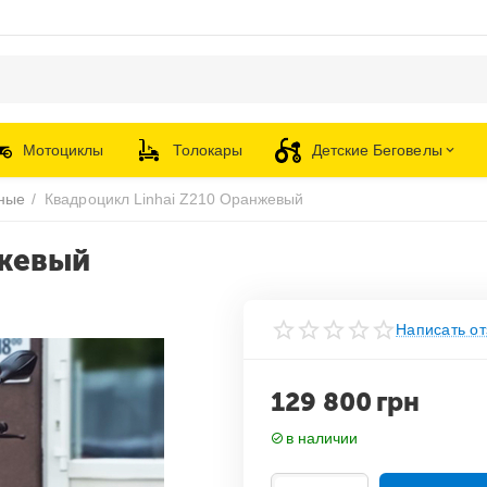
Мотоциклы
Толокары
Детские Беговелы
ные
/
Квадроцикл Linhai Z210 Оранжевый
нжевый
Написать от
129 800
грн
в наличии