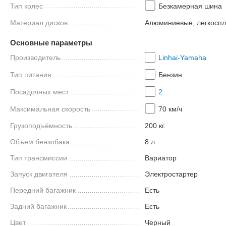
Тип колес
Безкамерная шина
Материал дисков
Алюминиевые, легкосп
Основные параметры
Производитель
Linhai-Yamaha
Тип питания
Бензин
Посадочных мест
2
Максимальная скорость
70 км/ч
Грузоподъёмность
200 кг.
Объем бензобака
8 л.
Тип трансмиссии
Вариатор
Запуск двигателя
Электростартер
Передний багажник
Есть
Задний багажник
Есть
Цвет
Черный