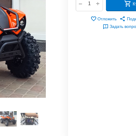
+
−
К
Отложить
Под
Задать вопр