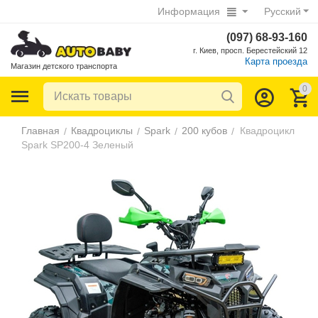
Информация
Русский
(097) 68-93-160
г. Киев, просп. Берестейский 12
Карта проезда
Магазин детского транспорта
0
Главная
Квадроциклы
Spark
200 кубов
Квадроцикл
/
/
/
/
Spark SP200-4 Зеленый