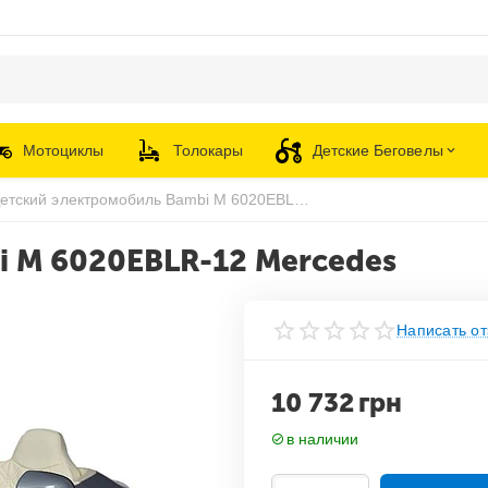
Мотоциклы
Толокары
Детские Беговелы
Детский электромобиль Bambi M 6020EBLR-12 Mercedes
 M 6020EBLR-12 Mercedes
Написать от
10 732
грн
в наличии