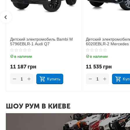
i M
Детский электромобиль Bambi M
Детский электромо
6020EBLR-2 Mercedes
Rover M 4418EBLR
в наличии
в наличии
11 535
грн
10 969
грн
+
+
−
−
Купить
ШОУ РУМ В КИЕВЕ