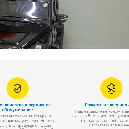
ия качества и сервисное
Грамотные специал
обслуживание
Наши грамотные консультан
оказать Вам качественную к
агаем только те товары, в
относительно подбора те
которых мы уверены. На всю
Рассказать все нюан
ую у нас продукцию - даем