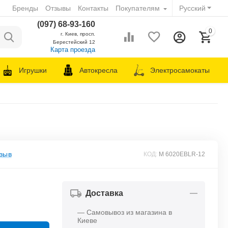
Бренды
Отзывы
Контакты
Покупателям
Русский
(097) 68-93-160
0
г. Киев, просп.
Берестейский 12
Карта проезда
Игрушки
Автокресла
Электросамокаты
зыв
КОД:
M 6020EBLR-12
Доставка
— Самовывоз из магазина в
Киеве