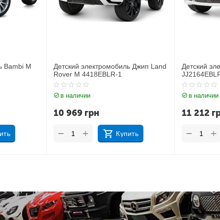
биль Джип Land
Детский электромобиль BMW 6 GT
Детски
-1
JJ2164EBLR-1
BMW X6
в наличии
в нал
11 212
грн
17 18
+
−
−
Купить
Купить