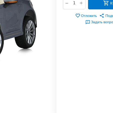
+
−
К
Отложить
Под
Задать вопр