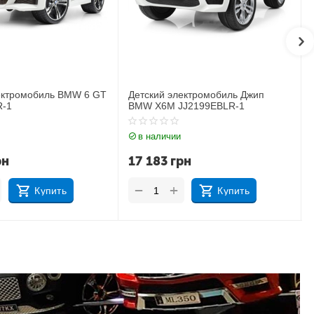
й электромобиль Джип
Детский электромобиль Джип
M JJ2199EBLR-1
Bambi M 4176EBLR-1
ичии
в наличии
3
грн
13 228
грн
+
+
−
Купить
Купить