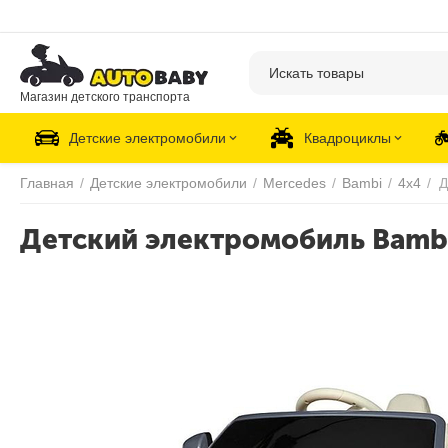
Магазин детского транспорта
Детские электромобили
Квадроциклы
Главная
/
Детские электромобили
/
Mercedes
/
Bambi
/
4х4
/
Детский электромобиль Bambi