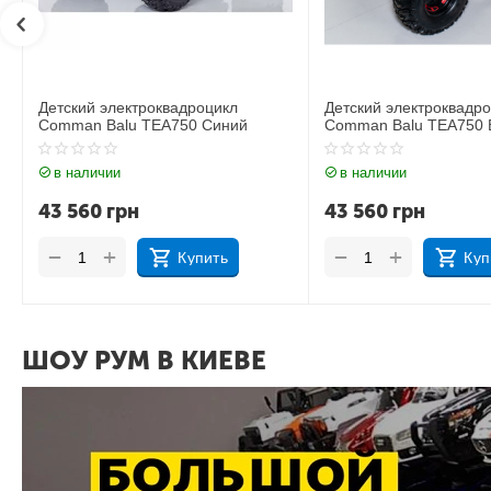
Детский электроквадроцикл
Детский электроквадр
Comman Balu TEA750 Белый
Comman Balu TEA750 
в наличии
в наличии
43 560
грн
43 560
грн
+
+
−
−
Купить
Куп
ШОУ РУМ В КИЕВЕ