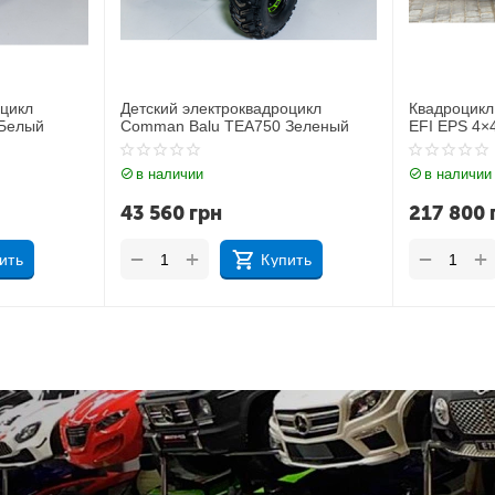
оцикл
Квадроцикл Comman Ranger 350
Квадроцикл
Зеленый
EFI EPS 4×4 Синий
EFI EPS 4×
в наличии
в наличии
217 800
грн
217 800
+
+
−
−
ить
Купить