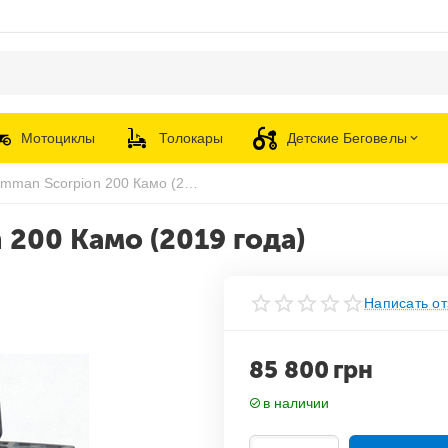
Мотоциклы
Толокары
Детские Беговелы
Квадроцикл Comman Scorpion 200 Камо (2019 года)
200 Камо (2019 года)
Написать от
85 800
грн
в наличии