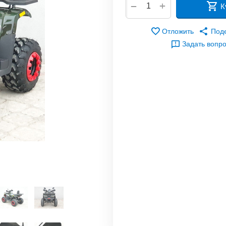
+
−
К
Отложить
Под
Задать вопр