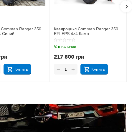
 Comman Ranger 350
Электроквадроцикл Motoleader
4 Камо
PIONEER 1000W
в наличии
грн
32 000
грн
+
−
Купить
Купить