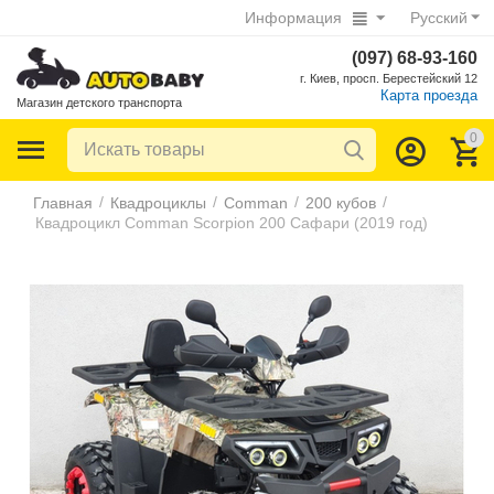
Информация
Русский
(097) 68-93-160
г. Киев, просп. Берестейский 12
Карта проезда
Магазин детского транспорта
0
/
/
/
/
Главная
Квадроциклы
Comman
200 кубов
Квадроцикл Comman Scorpion 200 Сафари (2019 год)