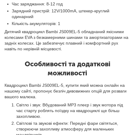
Час заряджання: 8-12 год
Зарядний пристрій: 12V/1000mA, штекер-круглий
одинарний
Кількість акумуляторів: 1
Дитячий квадроцикл Bambi JS009EL-5 обладнаний якісними
колесами EVA з безкамерними шинами та амортизаторами на
задніх колесах. Це забезпечує плавний і комфортний рух
навіть по нерівній місцевості.
Особливості та додаткові
можливості
Квадроцикл Bambi JS009EL-5, купити який можна онлайн на
нашому сайті, пропонує безліч дивовижних опцій для розваги
вашого малюка.
Світло і звук: Вбудований MP3 плеєр і звук мотора під
час старту роблять поїздку на квадроциклі ще більш
захопливою.
Світлові та звукові ефекти: Передні фари світяться,
створюючи захопливу атмосферу для маленьких
мандрівників.