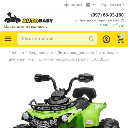
Інформація
Українська
(097) 68-93-160
м. Київ, просп. Берестейський 12
Карта проїзду
Магазин дитячого транспорту
0
/
/
/
/
Головна
Квадроцикли
Дитячі квадроцикли
китайські
для хлопчика
Дитячий квадроцикл Bambi JS009EL-5
/