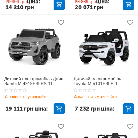
ціна:
ціна:
20 300
грн
23 889
грн
14 210
грн
20 071
грн
Дитячий електромобіль Джип
Дитячий електромобіль
Bambi M 4919EBLRS-11
Toyota M 5101EBLR-1
наявність уточнюйте
наявність уточнюйте
19 111
грн
ціна:
7 232
грн
ціна: