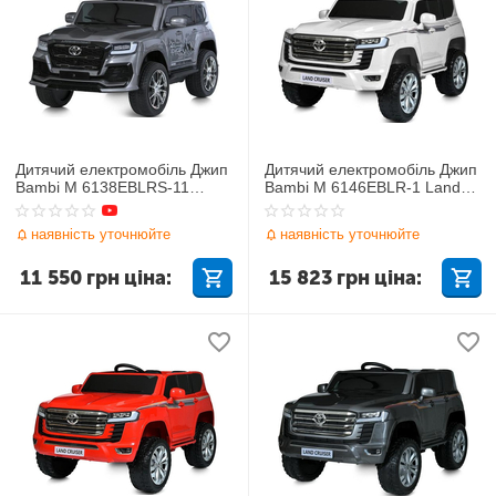
Дитячий електромобіль Джип
Дитячий електромобіль Джип
Bambi M 6138EBLRS-11
Bambi M 6146EBLR-1 Land
TOYOTA
Cruiser
наявність уточнюйте
наявність уточнюйте
11 550
грн
ціна:
15 823
грн
ціна: