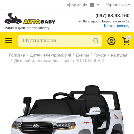
Інформація
Українська
(097) 68-93-160
м. Київ, просп. Берестейський 12
Карта проїзду
Магазин дитячого транспорту
0
/
/
/
/
Головна
Дитячі електромобілі
Джипы
Toyota
на пульті
Дитячий електромобіль Toyota M 5101EBLR-1
/