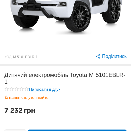
Поділитись
КОД:
M 5101EBLR-1
Дитячий електромобіль Toyota M 5101EBLR-
1
Написати відгук
наявність уточнюйте
7 232
грн