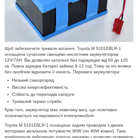
Щоб забезпечити тривале катання, Toyota M 5101EBLR-1
оснащена сучасним свинцево-кислотним акумулятором
12V/7AH. Він дозволяє кататися без підзарядки від 60 до 120
хв. Повна зарядка батареї займає 8-12 год. Тому за ніч можна
без проблем відновити її ємність. Переваги акумулятора:
Низький саморозряд.
Висока енергоефективність.
Стійкість до перепадів напруги.
Тривалий термін служби.
Крім того, акумулятор має невелику вагу, що позитивно
позначається на керованості електромобіля.
Toyota M 5101EBLR-1 оснащена заднім приводом з двома
моторами загальною потужністю 80W (по 40W кожен). Така
конфігурація забезпечує хорошу динаміку і дозволяє розвивати