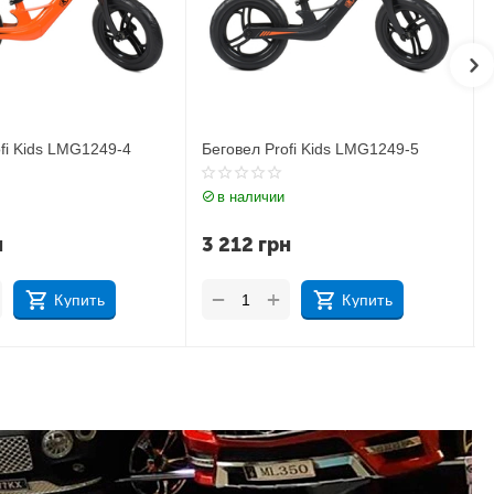
-4
Беговел Profi Kids LMG1249-5
Беговел Profi Ki
в наличии
в наличии
3 212
грн
3 124
грн
+
+
−
−
Купить