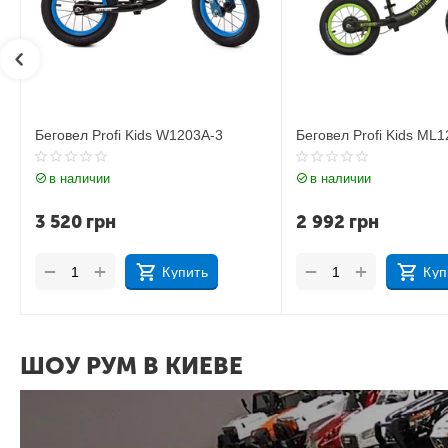
ofi Kids W1203A-3
Беговел Profi Kids ML1202A-3
и
в наличии
н
2 992
грн
+
−
Купить
Купить
ШОУ РУМ В КИЕВЕ