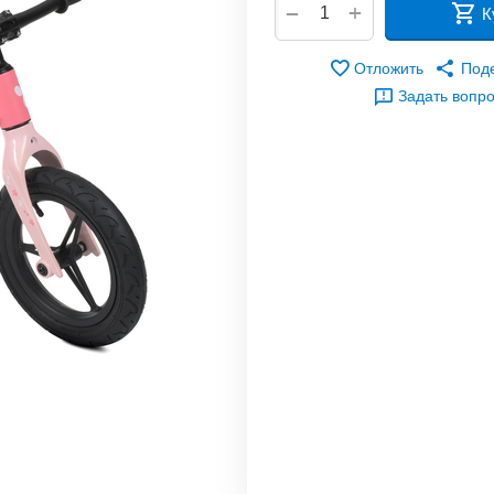
+
−
К
Отложить
Под
Задать вопр