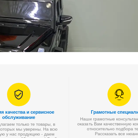
ия качества и сервисное
Грамотные специал
обслуживание
Наши грамотные консультан
оказать Вам качественную к
агаем только те товары, в
относительно подбора те
которых мы уверены. На всю
Рассказать все нюан
ую у нас продукцию - даем