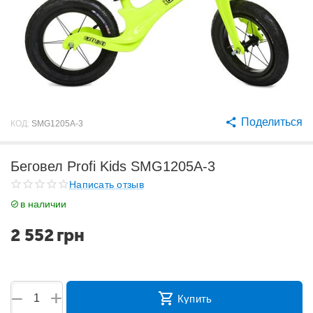
Поделиться
КОД:
SMG1205A-3
Беговел Profi Kids SMG1205A-3
Написать отзыв
в наличии
2 552
грн
+
−
Купить