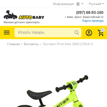
Информация
Русский
(097) 68-93-160
г. Киев, просп. Берестейский 12
Карта проезда
Магазин детского транспорта
0
Главная
Беговелы
Беговел Profi Kids SMG1205A-3
/
/