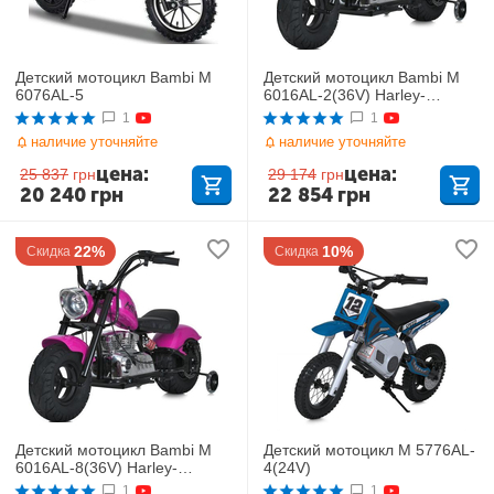
Детский мотоцикл Bambi M
Детский мотоцикл Bambi M
6076AL-5
6016AL-2(36V) Harley-
Davidson
1
1
наличие уточняйте
наличие уточняйте
цена:
цена:
25 837
грн
29 174
грн
20 240
грн
22 854
грн
22%
10%
Скидка
Скидка
Детский мотоцикл Bambi M
Детский мотоцикл M 5776AL-
6016AL-8(36V) Harley-
4(24V)
Davidson
1
1