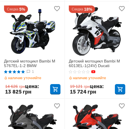
5%
18%
Скидка
Скидка
Детский мотоцикл Bambi M
Детский мотоцикл Bambi M
5767EL-1-2 BMW
6013EL-1(24V) Ducati
1
наличие уточняйте
наличие уточняйте
цена:
цена:
14 626
грн
19 121
грн
13 825
грн
15 724
грн