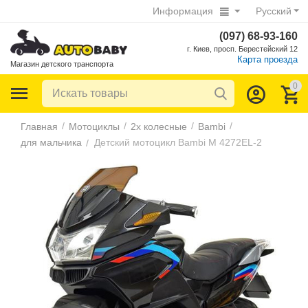
Информация
Русский
(097) 68-93-160
г. Киев, просп. Берестейский 12
Карта проезда
Магазин детского транспорта
0
/
/
/
/
Главная
Мотоциклы
2х колесные
Bambi
для мальчика
Детский мотоцикл Bambi M 4272EL-2
/