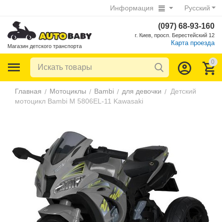
Информация
Русский
(097) 68-93-160
г. Киев, просп. Берестейский 12
Карта проезда
Магазин детского транспорта
0
Главная
Мотоциклы
Bambi
для девочки
Детский
/
/
/
/
мотоцикл Bambi M 5806EL-11 Kawasaki