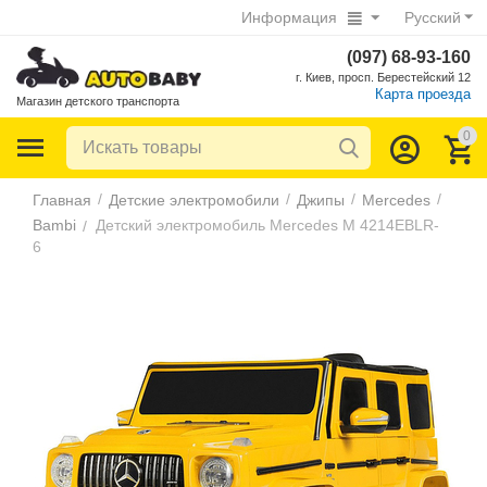
Информация
Русский
(097) 68-93-160
г. Киев, просп. Берестейский 12
Карта проезда
Магазин детского транспорта
0
/
/
/
/
Главная
Детские электромобили
Джипы
Mercedes
Bambi
Детский электромобиль Mercedes M 4214EBLR-
/
6