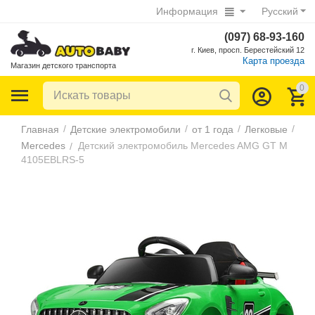
Информация
Русский
(097) 68-93-160
г. Киев, просп. Берестейский 12
Карта проезда
Магазин детского транспорта
0
/
/
/
/
Главная
Детские электромобили
от 1 года
Легковые
Mercedes
Детский электромобиль Mercedes AMG GT M
/
4105EBLRS-5