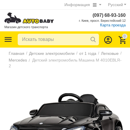
Информация
Русский
(097) 68-93-160
г. Киев, просп. Берестейский 12
Карта проезда
Магазин детского транспорта
0
/
/
/
/
Главная
Детские электромобили
от 1 года
Легковые
Mercedes
Детский электромобиль Машина M 4010EBLR-
/
2