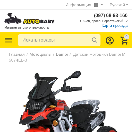
Информация
Русский
(097) 68-93-160
г. Киев, просп. Берестейский 12
Карта проезда
Магазин детского транспорта
0
Главная
Мотоциклы
Bambi
Детский мотоцикл Bambi M
/
/
/
5074EL-3