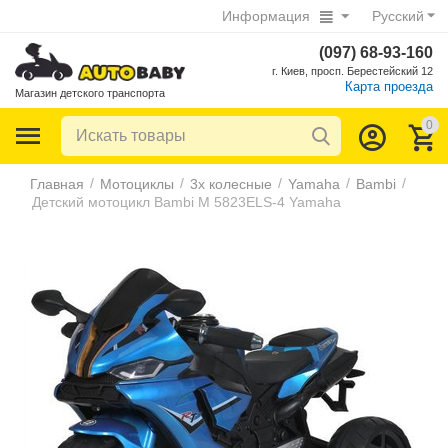
Информация
Русский
(097) 68-93-160
г. Киев, просп. Берестейский 12
Карта проезда
Магазин детского транспорта
0
/
/
/
/
/
Главная
Мотоциклы
3х колесные
Yamaha
Bambi
Детский мотоцикл Bambi M 5823ELS-4 Yamaha