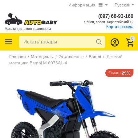
Информация
Русский
(097) 68-93-160
г. Киев, просп. Берестейский 12
Карта проезда
Магазин детского транспорта
0
Главная
Мотоциклы
2х колесные
Bambi
Детский
/
/
/
/
мотоцикл Bambi M 6076AL-4
29%
Скидка