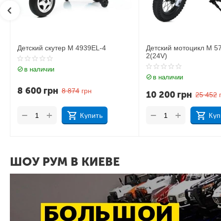
Детский мотоцикл M 5776AL-
Детский мотоцикл BM
2(24V)
в наличии
в наличии
3 061
грн
10 200
грн
25 452
грн
+
+
−
−
Купить
Куп
ШОУ РУМ В КИЕВЕ