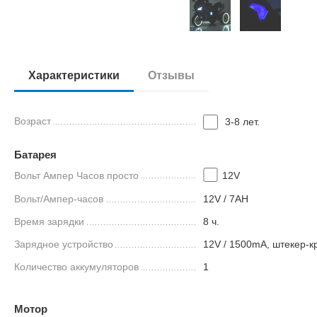
Характеристики
Отзывы
Возраст
3-8 лет.
Батарея
Вольт Ампер Часов просто
12V
Вольт/Ампер-часов
12V / 7AH
Время зарядки
8 ч.
Зарядное устройство
12V / 1500mA, штекер-
Количество аккумуляторов
1
Мотор