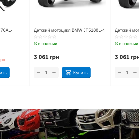
W JT5188L-4
Детский мотоцикл BMW JT5188L-2
Детский мо
в наличии
в наличии
3 061
грн
3 061
гр
+
+
−
−
ить
Купить