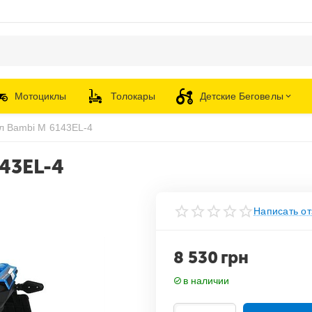
Мотоциклы
Толокары
Детские Беговелы
л Bambi M 6143EL-4
43EL-4
Написать от
8 530
грн
в наличии