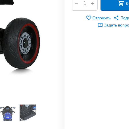
+
−
К
Отложить
Под
Задать вопр