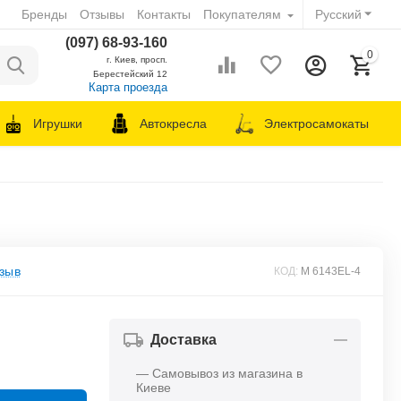
Бренды
Отзывы
Контакты
Покупателям
Русский
(097) 68-93-160
0
г. Киев, просп.
Берестейский 12
Карта проезда
Игрушки
Автокресла
Электросамокаты
зыв
КОД:
M 6143EL-4
Доставка
— Самовывоз из магазина в
Киеве