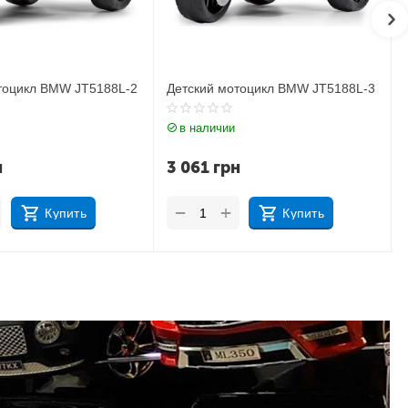
тоцикл BMW JT5188L-3
Детский мотоцикл Bambi M
5825ES-11 SUZUKI
1
в наличии
н
4 525
грн
+
−
Купить
Купить