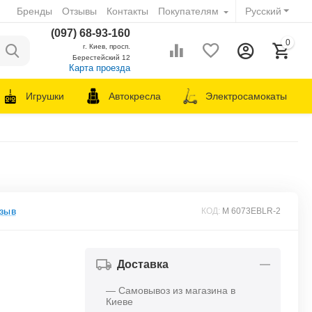
Бренды
Отзывы
Контакты
Покупателям
Русский
(097) 68-93-160
0
г. Киев, просп.
Берестейский 12
Карта проезда
Игрушки
Автокресла
Электросамокаты
зыв
КОД:
M 6073EBLR-2
Доставка
— Самовывоз из магазина в
Киеве