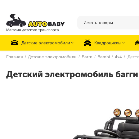
Магазин детского транспорта
Детские электромобили
Квадроциклы
Главная
/
Детские электромобили
/
Багги
/
Bambi
/
4х4
/
Детский электромобиль багги