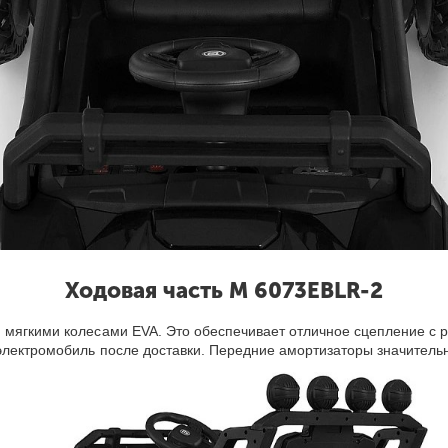
Ходовая часть M 6073EBLR-2
 мягкими колесами EVA. Это обеспечивает отличное сцепление с 
 электромобиль после доставки. Передние амортизаторы значитель