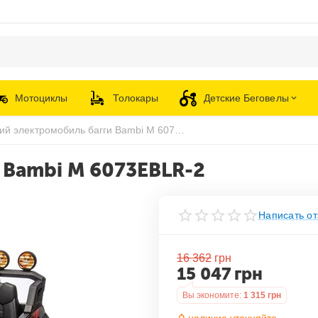
Мотоциклы
Толокары
Детские Беговелы
Детский электромобиль багги Bambi M 6073EBLR-2
 Bambi M 6073EBLR-2
Написать от
16 362
грн
15 047
грн
Вы экономите:
1 315
грн