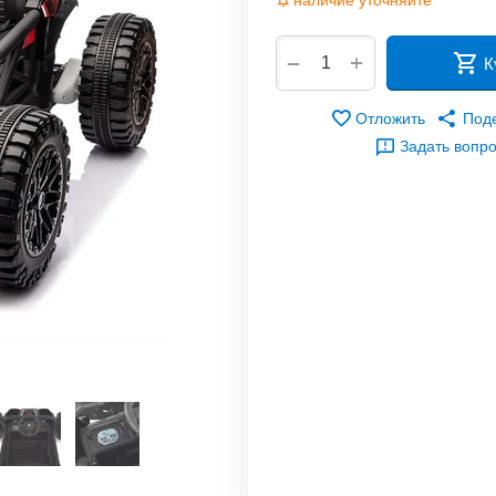
наличие уточняйте
+
−
К
Отложить
Под
Задать вопр