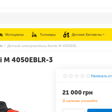
Мотоциклы
Толокары
Детские Беговелы
bi
/
Детский электромобиль Bambi M 4050EBLR-3
i M 4050EBLR-3
Написать от
21 000
грн
наличие уточняйте