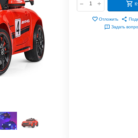
+
−
К
Отложить
Под
Задать вопр