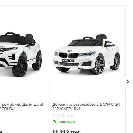
ектромобиль BMW 6 GT
Детский электромобиль Джип
R-1
BMW X6M JJ2199EBLR-1
в наличии
рн
17 183
грн