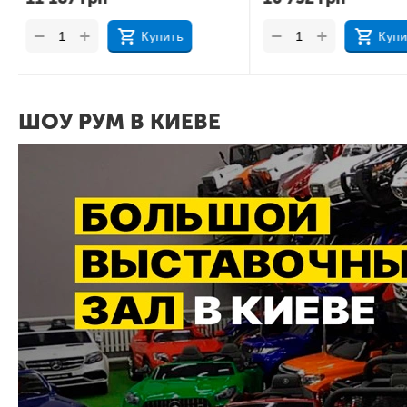
+
+
−
−
Купить
Куп
ШОУ РУМ В КИЕВЕ