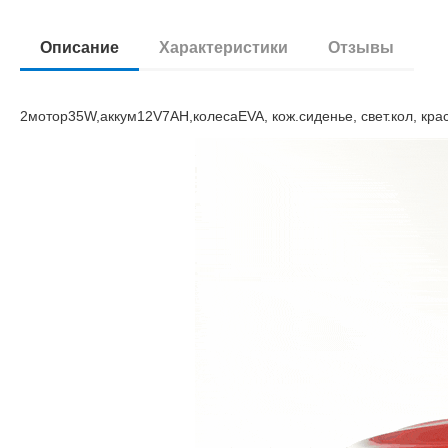
Описание
Характеристики
Отзывы
2мотор35W,аккум12V7AH,колесаEVA, кож.сиденье, свет.кол, кра