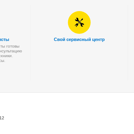
исты
Свой сервисный центр
ты готовы
онсультацию
хники.
сы.
 12