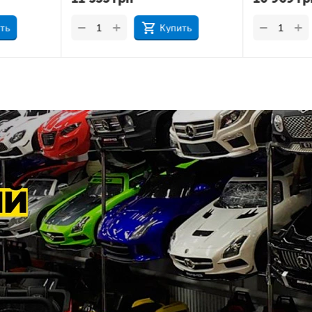
+
+
−
−
ить
Купить