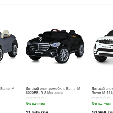
ь Bambi M
Детский электромобиль Джип Land
Детский эл
Rover M 4418EBLR-1
JJ2164EBL
в наличии
в наличии
10 969
грн
11 212
г