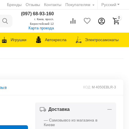
Бренды
Отзывы
Контакты
Покупателям
Русский
(097) 68-93-160
0
г. Киев, просп.
Берестейский 12
Карта проезда
Игрушки
Автокресла
Электросамокаты
зыв
КОД:
M 4050EBLR-3
Доставка
— Самовывоз из магазина в
Киеве