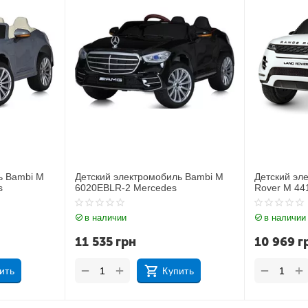
ль Bambi M
Детский электромобиль Джип Land
Детский э
s
Rover M 4418EBLR-1
JJ2164EB
в наличии
в наличи
10 969
грн
11 212
+
+
−
−
пить
Купить