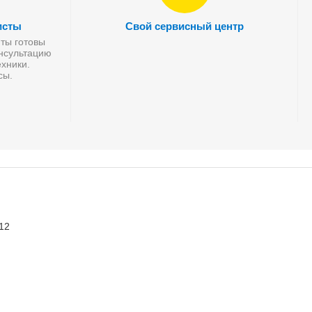
исты
Свой сервисный центр
ты готовы
онсультацию
хники.
сы.
 12