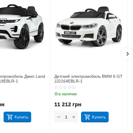
лектромобиль BMW 6 GT
Детский электромобиль Джип
LR-1
BMW X6M JJ2199EBLR-1
и
в наличии
грн
17 183
грн
+
−
Купить
Купить