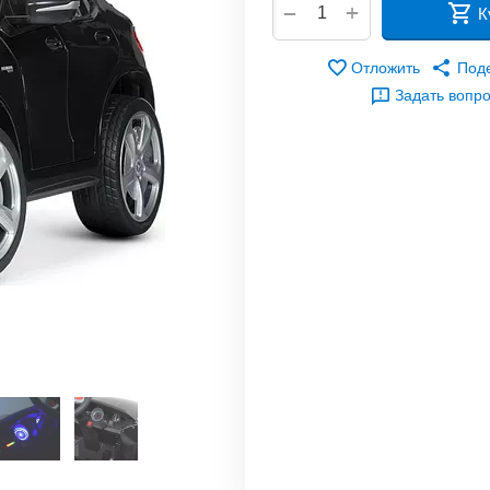
+
−
К
Отложить
Под
Задать вопр