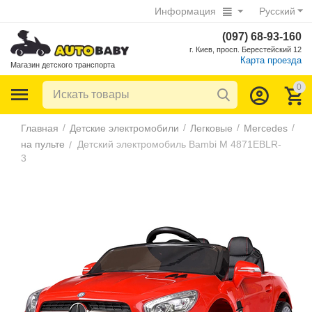
Информация
Русский
(097) 68-93-160
г. Киев, просп. Берестейский 12
Карта проезда
Магазин детского транспорта
0
/
/
/
/
Главная
Детские электромобили
Легковые
Mercedes
на пульте
Детский электромобиль Bambi M 4871EBLR-
/
3