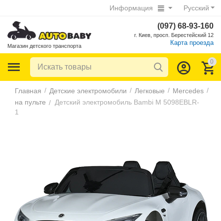
Информация
Русский
(097) 68-93-160
г. Киев, просп. Берестейский 12
Карта проезда
Магазин детского транспорта
0
/
/
/
/
Главная
Детские электромобили
Легковые
Mercedes
на пульте
Детский электромобиль Bambi M 5098EBLR-
/
1