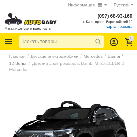
Информация
Русский
(097) 68-93-160
г. Киев, просп. Берестейский 12
Карта проезда
Магазин детского транспорта
0
/
/
/
/
Главная
Детские электромобили
Mercedes
Bambi
12 Вольт
Детский электромобиль Bambi M 6161EBLR-2
/
Mercedes