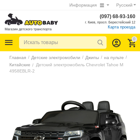
Информация
Русский
(097) 68-93-160
г. Киев, просп. Берестейский 12
Карта проезда
Магазин детского транспорта
0
/
/
/
/
Главная
Детские электромобили
Джипы
на пульте
Китайские
Детский электромобиль Chevrolet Tahoe M
/
4958EBLR-2