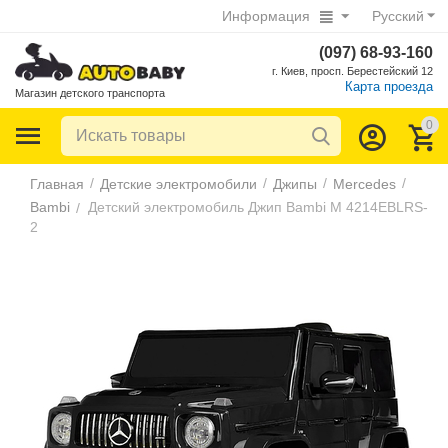
Информация
Русский
(097) 68-93-160
г. Киев, просп. Берестейский 12
Карта проезда
Магазин детского транспорта
0
/
/
/
/
Главная
Детские электромобили
Джипы
Mercedes
Bambi
Детский электромобиль Джип Bambi M 4214EBLRS-
/
2