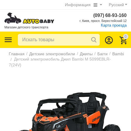
Информация
Русский
(097) 68-93-160
г. Киев, просп. Берестейский 12
Карта проезда
Магазин детского транспорта
0
/
/
/
/
Главная
Детские электромобили
Джипы
Багги
Bambi
Детский электромобиль Джип Bambi M 5099EBLR-
/
7(24V)